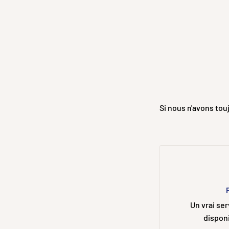
Si nous n'avons to
Un vrai se
disponi