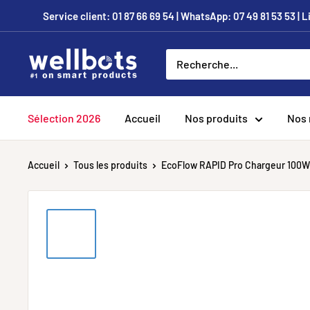
Passer
Service client: 01 87 66 69 54 | WhatsApp: 07 49 81 53 53 | 
au
contenu
Wellbots
Sélection 2026
Accueil
Nos produits
Nos
Accueil
Tous les produits
EcoFlow RAPID Pro Chargeur 100W