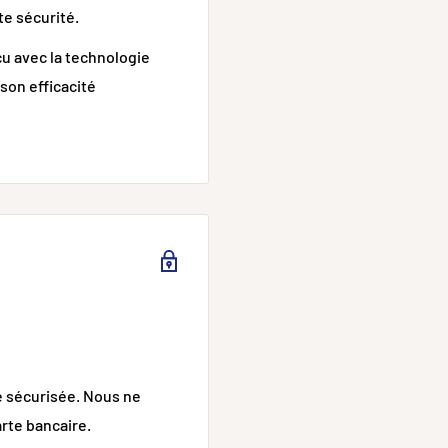
te sécurité.
çu avec la technologie
 son efficacité
e sécurisée. Nous ne
P, FCP, Apple 2.4A,
rte bancaire.