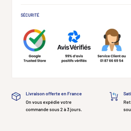
Résistance aux chutes : 1 m
SÉCURITÉ
Matériau : Plastique PCR ignifuge
Température de fonctionnement : 0–25°C
Garantie : 2 ans
Certifications : EMC Classe B
Ce qui est inclus
1x EcoFlow RAPID Pro Chargeur 100W
1x Guide d’utilisation
Livraison offerte en France
Sat
On vous expédie votre
Ret
commande sous 2 à 3 jours.
so