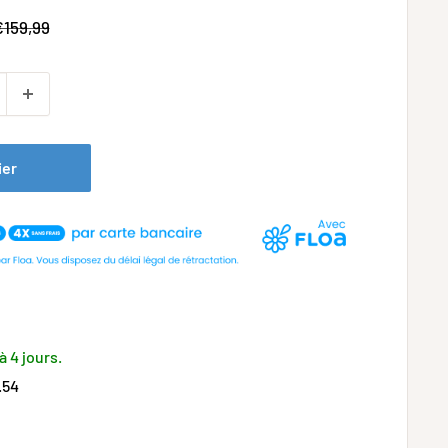
rix
€159,99
ormal
ier
à 4 jours.
.54