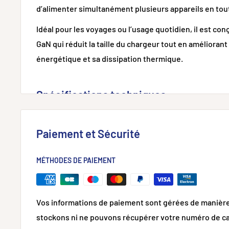
d’alimenter simultanément plusieurs appareils en tou
Idéal pour les voyages ou l’usage quotidien, il est con
GaN qui réduit la taille du chargeur tout en améliorant
énergétique et sa dissipation thermique.
Spécifications techniques
Puissance maximale : 100 W
Paiement et Sécurité
Ports : 2 USB-C (100W max), 1 USB-A (22.5W)
Dimensions : 46.6 × 40.6 × 55.5 mm
MÉTHODES DE PAIEMENT
Poids : 185 g ± 3 g
Technologie : GaN
Vos informations de paiement sont gérées de manièr
Protocoles supportés : PD3.0, PPS, QC3.0/QC2.0, SC
stockons ni ne pouvons récupérer votre numéro de ca
Samsung 2.0A, BC1.2