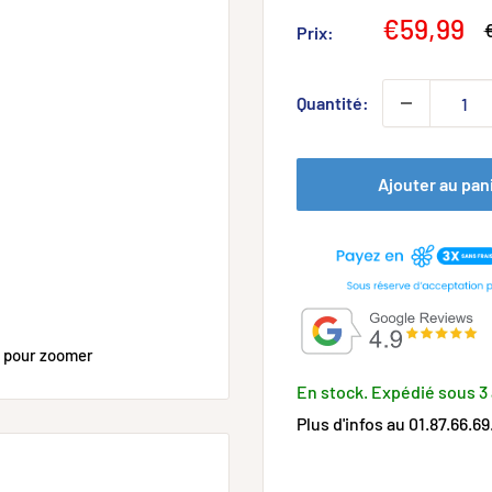
Prix
€59,99
P
Prix:
n
réduit
Quantité:
Ajouter au pan
s pour zoomer
En stock. Expédié sous 3 
Plus d'infos au 01.87.66.69